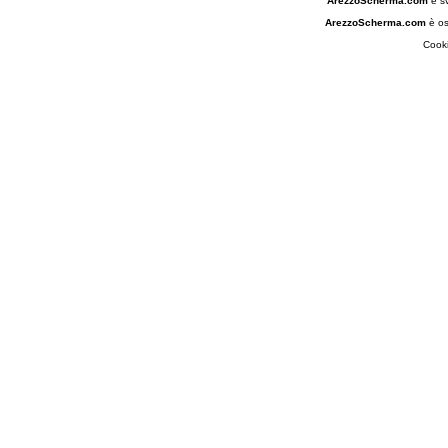
ArezzoScherma.com
è s
ArezzoScherma.com
è os
Cooki