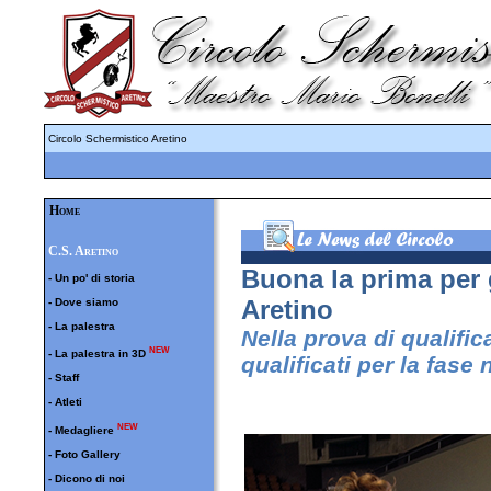
Circolo Schermistico Aretino
Home
C.S. Aretino
Buona la prima per 
-
Un po' di storia
Aretino
-
Dove siamo
-
La palestra
Nella prova di qualific
NEW
-
La palestra in 3D
qualificati per la fase
-
Staff
-
Atleti
NEW
-
Medagliere
-
Foto Gallery
-
Dicono di noi