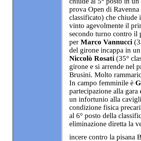
chiude al 5° posto in un l
prova Open di Ravenna è
classificato) che chiude 
vinto agevolmente il prim
secondo turno contro il 
per
Marco Vannucci
(33
del girone incappa in un
Niccolò Rosati
(35° clas
girone e si arrende nel p
Brusini. Molto rammari
In campo femminile è
G
partecipazione alla gara e
un infortunio alla cavigl
condizione fisica precari
al 6° posto della classif
eliminazione diretta la v
incere contro la pisana 