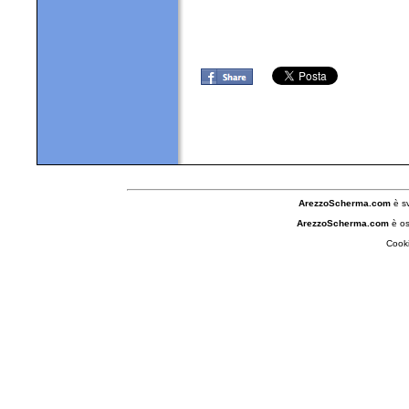
ArezzoScherma.com
è s
ArezzoScherma.com
è os
Cooki