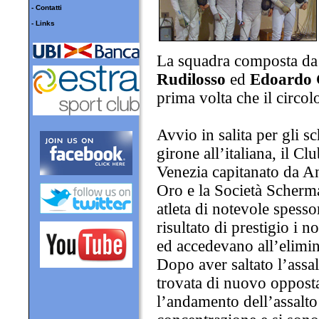
-
Contatti
-
Links
La squadra composta d
Rudilosso
ed
Edoardo C
prima volta che il circo
Avvio in salita per gli s
girone all’italiana, il 
Venezia capitanato da A
Oro e la Società Scherm
atleta di notevole spess
risultato di prestigio i no
ed accedevano all’elimin
Dopo aver saltato l’assal
trovata di nuovo oppost
l’andamento dell’assalto 