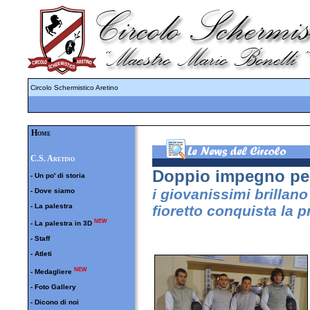
Circolo Schermistico Aretino
Home
C.S. Aretino
Doppio impegno per 
-
Un po' di storia
i giovanissimi brillan
-
Dove siamo
-
La palestra
fioretto conquista la 
NEW
-
La palestra in 3D
-
Staff
-
Atleti
NEW
-
Medagliere
-
Foto Gallery
-
Dicono di noi