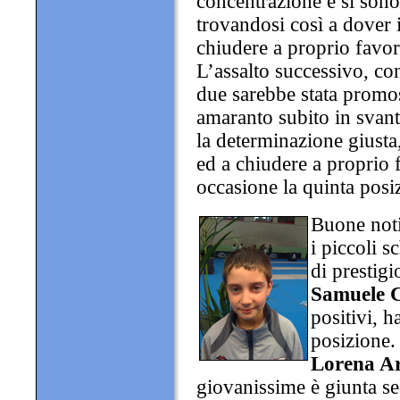
concentrazione e si sono
trovandosi così a dover 
chiudere a proprio favor
L’assalto successivo, con
due sarebbe stata promos
amaranto subito in svanta
la determinazione giusta,
ed a chiudere a proprio 
occasione la quinta posi
Buone noti
i piccoli s
di prestig
Samuele 
positivi, h
posizione.
Lorena A
giovanissime è giunta se