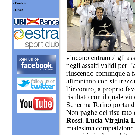
-
Contatti
-
Links
vincono entrambi gli assa
negli assalti validi per l
riuscendo comunque a far
affrontano con sicurezza
l’incontro, a proprio fa
risultato con il quale vi
Scherma Torino portando 
Non paghe del risultato 
Rossi
,
Lucia
Virginia
L
medesima competizione d