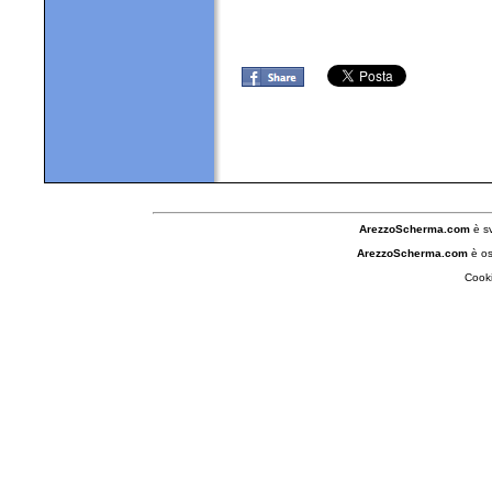
ArezzoScherma.com
è s
ArezzoScherma.com
è os
Cooki