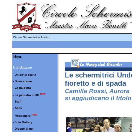
Circolo Schermistico Aretino
Home
C.S. Aretino
Le schermitrici Und
-
Un po' di storia
fioretto e di spada
-
Dove siamo
-
La palestra
Camilla Rossi, Aurora C
NEW
-
La palestra in 3D
si aggiudicano il titol
-
Staff
-
Atleti
NEW
-
Medagliere
-
Foto Gallery
-
Dicono di noi